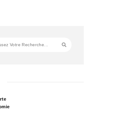
rte
omie
s