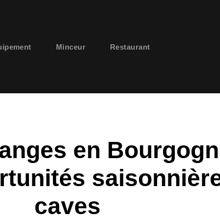
uipement
Minceur
Restaurant
ndanges en Bourgogn
tunités saisonnière
caves